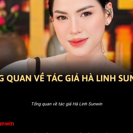
Tổng quan về tác giả Hà Linh Sunwin
Sunwin