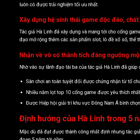
luôn có được trải nghiệm tối ưu nhất.
Xây dựng hệ sinh thái game độc đáo, chất
Tác giả Hà Linh đã xây dựng và mang tới cho cổng game mộ
đạo mở rộng thêm các sản phẩm slot, lô đề xổ số, thể th
Nhận về vô số thành tích đáng ngưỡng mộ
Nhờ vào sự lãnh đạo tài ba của tác giả Hà Linh đã giúp
Sân chơi an toàn tuyệt đối được chứng nhận từ tổ ch
Nhiều năm lọt top 10 cổng game được yêu thích nhất 
Được Hiệp hội giải trí khu vực Đông Nam Á bình chọn 
Định hướng của Hà Linh trong 5 n
Mặc dù đã đạt được thành công nhất định nhưng tác giả 
đoạn 5 năm tới gồm: