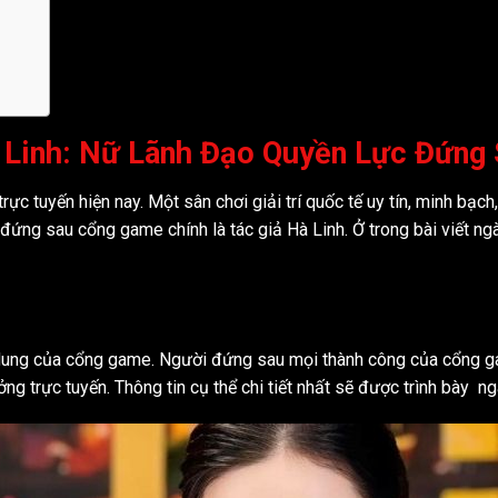
 Linh: Nữ Lãnh Đạo Quyền Lực Đứng
rực tuyến hiện nay. Một sân chơi giải trí quốc tế uy tín, minh bạch
 đứng sau cổng game chính là tác giả Hà Linh. Ở trong bài viết n
 dung của cổng game. Người đứng sau mọi thành công của cổng g
ởng trực tuyến. Thông tin cụ thể chi tiết nhất sẽ được trình bày n