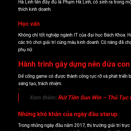
Hà Linh tên đầy đủ là Phạm Hà Linh, cô sinh ra trong mộ
thích kinh doanh.
Học vấn
Không chỉ tốt nghiệp ngành IT của đại học Bách Khoa. H
các trò chơi giải trí cùng máu kinh doanh. Cô nàng đã ch
phụ nữ.
Hành trình gây dựng nên đứa con
Để cổng game có được thành công rực rỡ và phát triển b
sáng tạo, trách nhiệm.
Xem thêm:
Rút Tiền Sun Win – Thủ Tục 
Những khó khăn của ngày đầu starup
Trong những ngày đầu năm 2017, thị trường giải trí trực