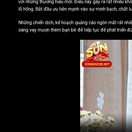
với những thương hiệu mới. Điều này gây ra rất nhiều kh
lỗ hổng. Bắt đầu ưu tiên mạnh vào sự minh bạch, chất l
Những chiến dịch, kế hoạch quảng cáo ngôn mất rất nhiều
sàng vay mượn thêm bạn bè để tiếp tục để phát triển đứ