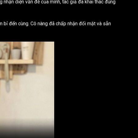
g nhận diện vấn đề của mình, tác giả đã khai thác đúng
bền bỉ đến cùng. Cô nàng đã chấp nhận đối mặt và sẵn