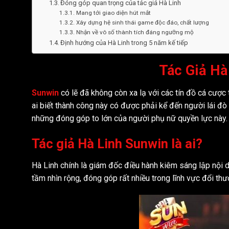
Đóng góp quan trọng của tác giả Hà Linh
Mang tới giao diện hút mắt
Xây dựng hệ sinh thái game độc đáo, chất lượng
Nhận về vô số thành tích đáng ngưỡng mộ
Định hướng của Hà Linh trong 5 năm kế tiếp
Tác Giả Hà
Sunwin
có lẽ đã không còn xa lạ với các tín đồ cá cược t
ai biết thành công này có được phải kể đến người lái đò
những đóng góp to lớn của người phụ nữ quyền lực này.
Tác giả Hà Linh Sunwin là ai?
Hà Linh chính là giám đốc điều hành kiêm sáng lập nội
tầm nhìn rộng, đóng góp rất nhiều trong lĩnh vực đổi thư