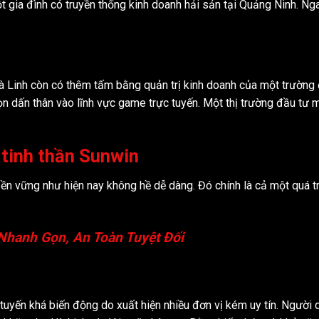
t gia đình có truyền thống kinh doanh hải sản tại Quảng Ninh. Ng
à Linh còn có thêm tấm bằng quản trị kinh doanh của một trường 
ọn dấn thân vào lĩnh vực game trực tuyến. Một thị trường đầu tư 
 tinh thần Sunwin
ền vững như hiện nay không hề dễ dàng. Đó chính là cả một quá t
Nhanh Gọn, An Toàn Tuyệt Đối
 tuyến khá biến động do xuất hiện nhiều đơn vị kém uy tín. Người