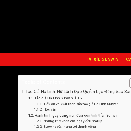
Bỏ
qua
nội
dung
TÀI XỈU SUNWIN
C
Table of Contents
Tác Giả Hà Linh: Nữ Lãnh Đạo Quyền Lực Đứng Sau Su
Tác giả Hà Linh Sunwin là ai?
Tiểu sử và xuất thân của tác giả Hà Linh Sunwin
Học vấn
Hành trình gây dựng nên đứa con tinh thần Sunwin
Những khó khăn của ngày đầu starup
Bước ngoặt mang tới thành công