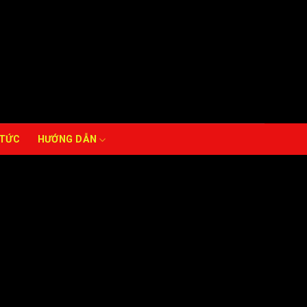
HƯỚNG DẪN
 TỨC