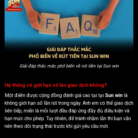
Giải đáp thắc mắc phổ biến về rút tiền tại Sun win
Hệ thống có giới hạn số lần giao dịch không?
Một điểm được cộng đồng đánh giá cao tại tại
Sun win
là
không giới hạn số lần rút trong ngày. Anh em có thể giao dịch
liên tiếp, miễn là mỗi lượt đều đáp ứng đầy đủ điều kiện và
hạn mức cho phép. Tuy nhiên, để tránh nhầm lẫn thì bạn vẫn
nên theo dõi trạng thái trước khi gửi yêu cầu mới.