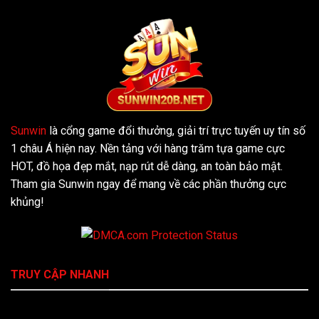
Sunwin
là cổng game đổi thưởng, giải trí trực tuyến uy tín số
1 châu Á hiện nay. Nền tảng với hàng trăm tựa game cực
HOT, đồ họa đẹp mắt, nạp rút dễ dàng, an toàn bảo mật.
Tham gia Sunwin ngay để mang về các phần thưởng cực
khủng!
TRUY CẬP NHANH