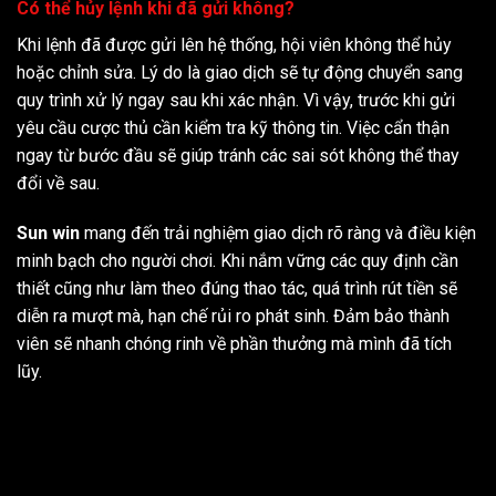
Có thể hủy lệnh khi đã gửi không?
Khi lệnh đã được gửi lên hệ thống, hội viên không thể hủy
hoặc chỉnh sửa. Lý do là giao dịch sẽ tự động chuyển sang
quy trình xử lý ngay sau khi xác nhận. Vì vậy, trước khi gửi
yêu cầu cược thủ cần kiểm tra kỹ thông tin. Việc cẩn thận
ngay từ bước đầu sẽ giúp tránh các sai sót không thể thay
đổi về sau.
Sun win
mang đến trải nghiệm giao dịch rõ ràng và điều kiện
minh bạch cho người chơi. Khi nắm vững các quy định cần
thiết cũng như làm theo đúng thao tác, quá trình rút tiền sẽ
diễn ra mượt mà, hạn chế rủi ro phát sinh. Đảm bảo thành
viên sẽ nhanh chóng rinh về phần thưởng mà mình đã tích
lũy.